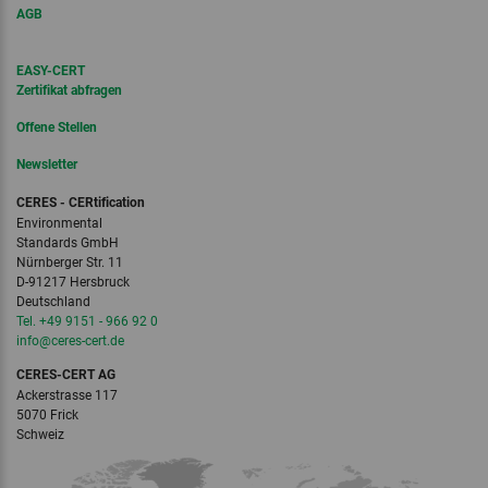
AGB
EASY-CERT
Zertifikat abfragen
Offene Stellen
Newsletter
CERES - CERtification
Environmental
Standards GmbH
Nürnberger Str. 11
D-91217 Hersbruck
Deutschland
Tel. +49 9151 - 966 92 0
info‎@‎ceres-cert.de
CERES-CERT AG
Ackerstrasse 117
5070 Frick
Schweiz