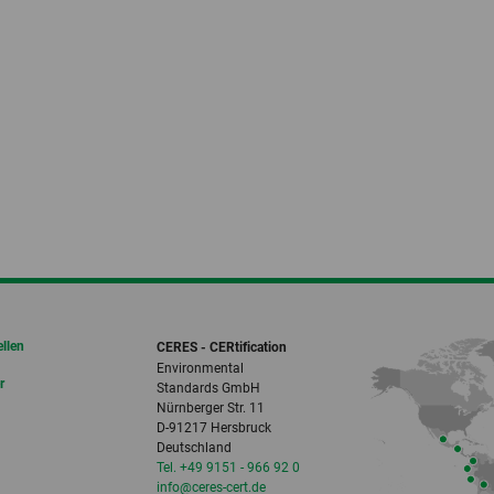
ellen
CERES - CERtification
Environmental
r
Standards GmbH
Nürnberger Str. 11
D-91217 Hersbruck
Deutschland
Tel. +49 9151 - 966 92 0
info‎@‎ceres-cert.de