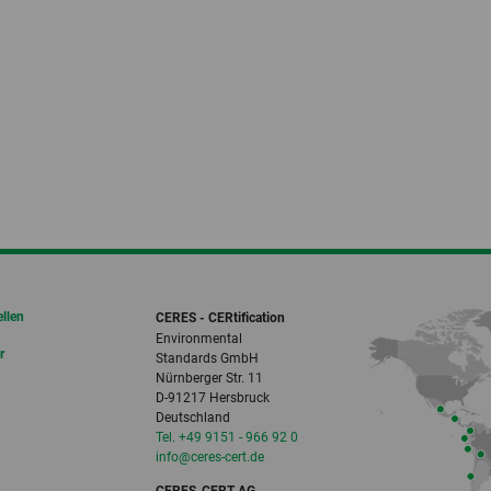
ellen
CERES - CERtification
Environmental
r
Standards GmbH
Nürnberger Str. 11
D-91217 Hersbruck
Deutschland
Tel. +49 9151 - 966 92 0
info‎@‎ceres-cert.de
CERES-CERT AG