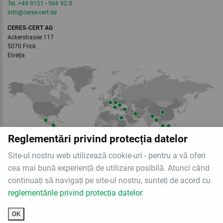
Tel. +49 9151 - 966 92 0
info
@ceres-cert.
de
CERES-CERT AG
Ackerstrasse 117
5070 Frick
Elveția
Reglementări privind protecția datelor
Site-ul nostru web utilizează cookie-uri - pentru a vă oferi
cea mai bună experiență de utilizare posibilă. Atunci când
Membru al
continuați să navigați pe site-ul nostru, sunteți de acord cu
reglementările privind protecția datelor
.
OK