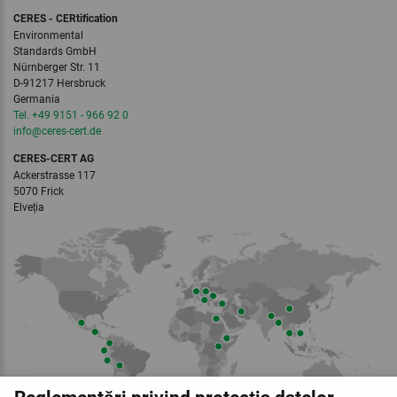
CERES - CERtification
Environmental
Standards GmbH
Nürnberger Str. 11
D-91217 Hersbruck
Germania
Tel. +49 9151 - 966 92 0
info
@ceres-cert.
de
CERES-CERT AG
Ackerstrasse 117
5070 Frick
Elveția