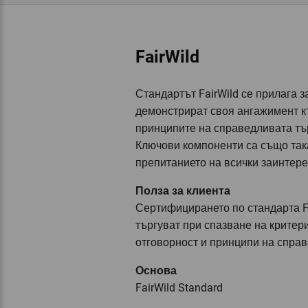
FairWild
Стандартът FairWild се прилага 
демонстрират своя ангажимент к
принципите на справедливата тъ
Ключови компоненти са също така
препитанието на всички заинтере
Полза за клиента
Сертифицирането по стандарта Fa
търгуват при спазване на критери
отговорност и принципи на справ
Основа
FairWild Standard