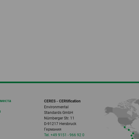
 места
CERES - CERtification
Environmental
н
Standards GmbH
Nürnberger Str. 11
D-91217 Hersbruck
Германия
Tel. +49 9151 - 966 92 0