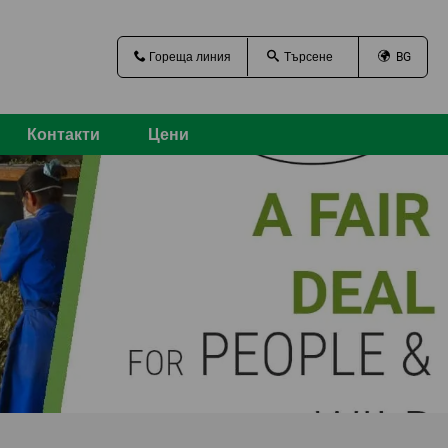
Гореща линия
BG
Контакти
Цени