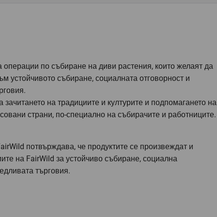
за операции по събиране на диви растения, които желаят да
ъм устойчивото събиране, социалната отговорност и
рговия.
 зачитането на традициите и културите и подпомагането на
совани страни, по-специално на събирачите и работниците.
irWild потвърждава, че продуктите се произвеждат и
ите на FairWild за устойчиво събиране, социална
едливата търговия.