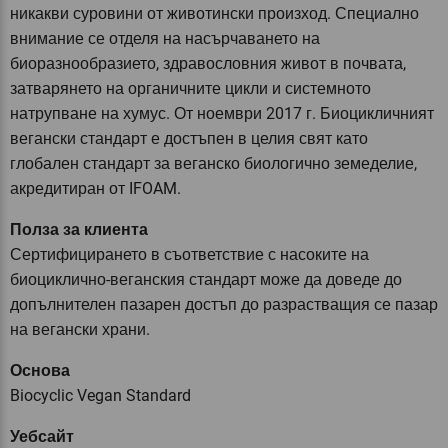
никакви суровини от животински произход. Специално
внимание се отделя на насърчаването на
биоразнообразието, здравословния живот в почвата,
затварянето на органичните цикли и системното
натрупване на хумус. От ноември 2017 г. Биоцикличният
вегански стандарт е достъпен в целия свят като
глобален стандарт за веганско биологично земеделие,
акредитиран от IFOAM.
Полза за клиента
Сертифицирането в съответствие с насоките на
биоциклично-веганския стандарт може да доведе до
допълнителен пазарен достъп до разрастващия се пазар
на вегански храни.
Основа
Biocyclic Vegan Standard
Уебсайт