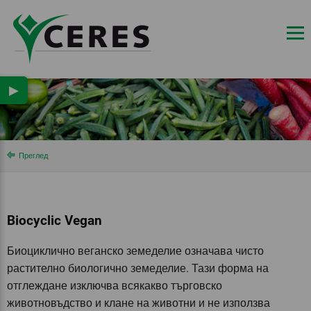
▶
Преглед
Biocyclic Vegan
Биоциклично веганско земеделие означава чисто
растително биологично земеделие. Тази форма на
отглеждане изключва всякакво търговско
животновъдство и клане на животни и не използва