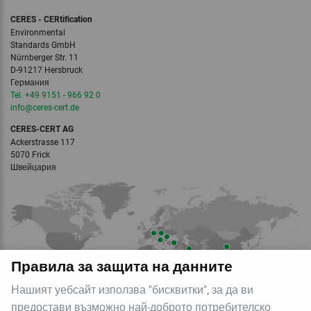
CERES - CERtification
Environmental
Standards GmbH
Nürnberger Str. 11
D-91217 Hersbruck
Германия
Tel. +49 9151 - 966 92 0
info‎@‎ceres-cert.de
CERES-CERT AG
Ackerstrasse 117
5070 Frick
Швейцария
Правила за защита на данните
Нашият уебсайт използва "бисквитки", за да ви
предостави възможно най-доброто потребителско