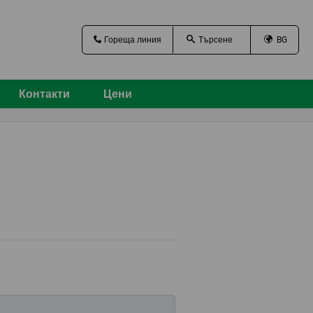
Гореща линия
BG
Контакти
Цени