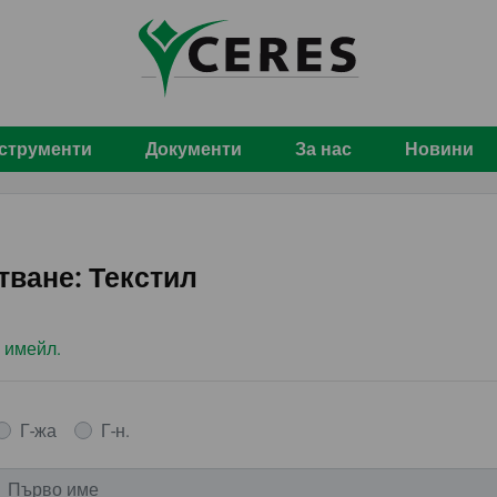
струменти
Документи
За нас
Новини
ване: Текстил
о имейл.
Г-жа
Г-н.