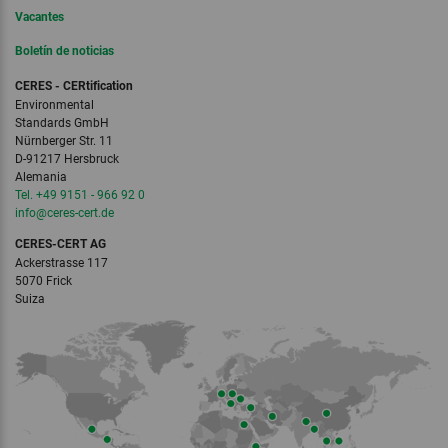
Vacantes
Boletín de noticias
CERES - CERtification
Environmental
Standards GmbH
Nürnberger Str. 11
D-91217 Hersbruck
Alemania
Tel. +49 9151 - 966 92 0
info
@ceres-cert.
de
CERES-CERT AG
Ackerstrasse 117
5070 Frick
Suiza