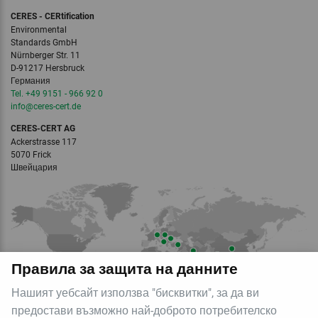
CERES - CERtification
Environmental
Standards GmbH
Nürnberger Str. 11
D-91217 Hersbruck
Германия
Tel. +49 9151 - 966 92 0
info‎@‎ceres-cert.de
CERES-CERT AG
Ackerstrasse 117
5070 Frick
Швейцария
Правила за защита на данните
Нашият уебсайт използва "бисквитки", за да ви
предостави възможно най-доброто потребителско