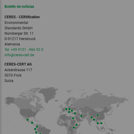
Boletín de noticias
CERES - CERtification
Environmental
Standards GmbH
Nürnberger Str. 11
D-91217 Hersbruck
Alemania
Tel. +49 9151 - 966 92 0
info
@ceres-cert.
de
CERES-CERT AG
Ackerstrasse 117
5070 Frick
Suiza